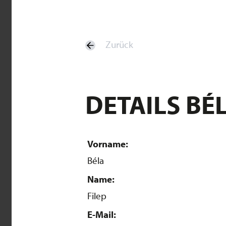
Zurück
DETAILS BÉL
Vorname:
Béla
Name:
Filep
E-Mail: