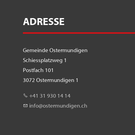
ADRESSE
Gemeinde Ostermundigen
Schiessplatzweg 1
Postfach 101
3072 Ostermundigen 1
+41 31 930 14 14
nf
st
rm
nd
g
n
ch