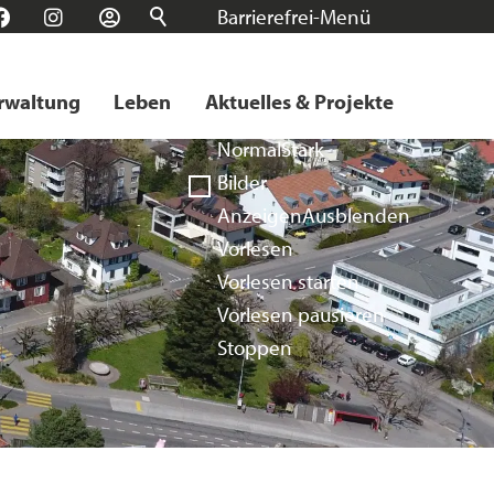
Barrierefrei-Menü
n
Facebook
Instagram
Login
Schrift
Normal
Groß
Sehr groß
rwaltung
Leben
Aktuelles & Projekte
Kontrast
Normal
Stark
Bilder
Anzeigen
Ausblenden
Vorlesen
Vorlesen starten
Vorlesen pausieren
Stoppen