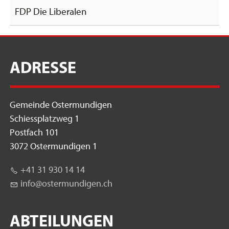
FDP Die Liberalen
ADRESSE
Gemeinde Ostermundigen
Schiessplatzweg 1
Postfach 101
3072 Ostermundigen 1
+41 31 930 14 14
nf
st
rm
nd
g
n
ch
ABTEILUNGEN