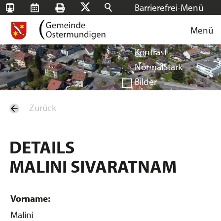
Barrierefrei-Menü
SBB-
RMS
Drucken
Suchen
X
Schrift
Tageskarten
Menü
Facebook
Instagram
Login
Normal
Groß
Sehr groß
Kontrast
Normal
Stark
Bilder
Anzeigen
Ausblenden
Zurück
Vorlesen
Vorlesen starten
Vorlesen pausieren
DETAILS
Stoppen
MALINI SIVARATNAM
Vorname:
Malini