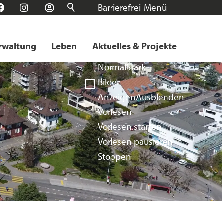
Barrierefrei-Menü
n
Facebook
Instagram
Login
Schrift
Normal
Groß
Sehr groß
rwaltung
Leben
Aktuelles & Projekte
Kontrast
Normal
Stark
Bilder
Anzeigen
Ausblenden
Vorlesen
Vorlesen starten
Vorlesen pausieren
Stoppen