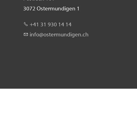
3072 Ostermundigen 1
+41 31 930 14 14
nf
st
rm
nd
g
n
ch