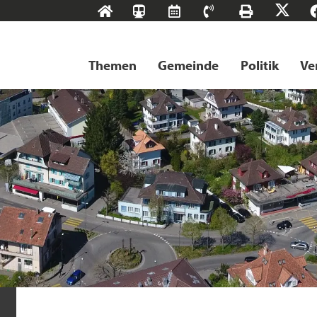
Start
SBB-
RMS
Kontakt
Drucke
X
Tageskarten
Themen
Gemeinde
Politik
Ve