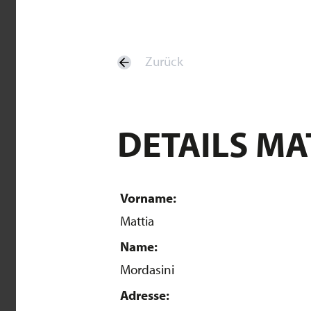
Zurück
DETAILS MA
Vorname:
Mattia
Name:
Mordasini
Adresse: