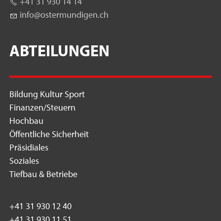
+41 31 930 14 14
nf
st
rm
nd
g
n
ch
ABTEILUNGEN
Bildung Kultur Sport
Finanzen/Steuern
Hochbau
Öffentliche Sicherheit
Präsidiales
Soziales
Tiefbau & Betriebe
+41 31 930 12 40
+41 31 930 11 51