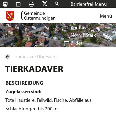
Barrierefrei-Menü
SBB-
RMS
Drucken
Suchen
X
Schrift
Tageskarten
Menü
Facebook
Instagram
Login
Normal
Groß
Sehr groß
Kontrast
Normal
Stark
Bilder
Anzeigen
Ausblenden
zurück zur Übersicht
Vorlesen
TIERKADAVER
Vorlesen starten
Vorlesen pausieren
Stoppen
BESCHREIBUNG
Zugelassen sind:
Tote Haustiere, Fallwild, Fische, Abfälle aus
Schlachtungen bis 200kg.