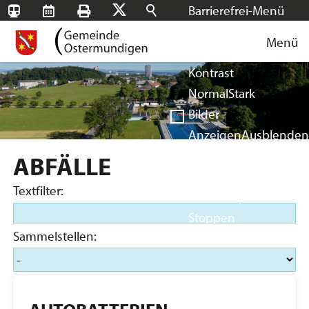
Barrierefrei-Menü
SBB-
RMS
Drucken
Suchen
X
Schrift
Tageskarten
Menü
Facebook
Instagram
Login
Normal
Groß
Sehr groß
Kontrast
Normal
Stark
Bilder
Anzeigen
Ausblenden
Vorlesen
ABFÄLLE
Vorlesen starten
Textfilter:
Vorlesen pausieren
Stoppen
Sammelstellen: