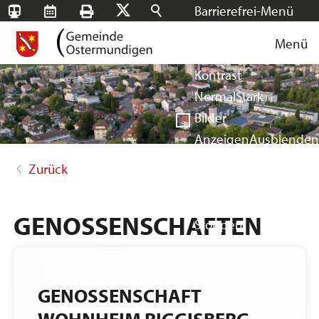
Barrierefrei-Menü
SBB-
RMS
Drucken
Suchen
X
Schrift
Tageskarten
Menü
Facebook
Instagram
Login
Normal
Groß
Sehr groß
Kontrast
Normal
Stark
Bilder
Anzeigen
Ausblenden
Vorlesen
Zurück
Vorlesen starten
Vorlesen pausieren
GENOSSENSCHAFTEN
Stoppen
GENOSSENSCHAFT
WOHNHEIM RIGGISBERG