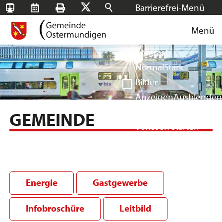
Barrierefrei-Menü
SBB-
RMS
Drucken
Suchen
X
Schrift
Tageskarten
Menü
Facebook
Instagram
Login
Normal
Groß
Sehr groß
Kontrast
Normal
Stark
Bilder
Anzeigen
Ausblenden
Vorlesen
GEMEINDE
Vorlesen starten
Vorlesen pausieren
Stoppen
Energie
Gastgewerbe
Infobroschüre
Leitbild