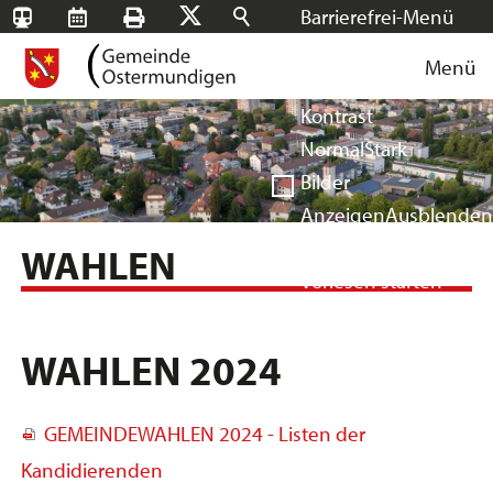
Barrierefrei-Menü
SBB-
RMS
Drucken
Suchen
X
Schrift
Tageskarten
Menü
Facebook
Instagram
Login
Normal
Groß
Sehr groß
Kontrast
Normal
Stark
Bilder
Anzeigen
Ausblenden
Vorlesen
WAHLEN
Vorlesen starten
Vorlesen pausieren
Stoppen
WAHLEN 2024
GEMEINDEWAHLEN 2024 - Listen der
Kandidierenden