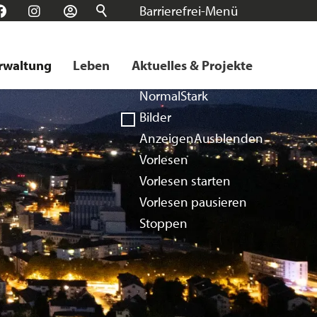
Barrierefrei-Menü
n
Facebook
Instagram
Login
Schrift
Normal
Groß
Sehr groß
rwaltung
Leben
Aktuelles & Projekte
Kontrast
Normal
Stark
Bilder
Anzeigen
Ausblenden
Vorlesen
Vorlesen starten
Vorlesen pausieren
Stoppen