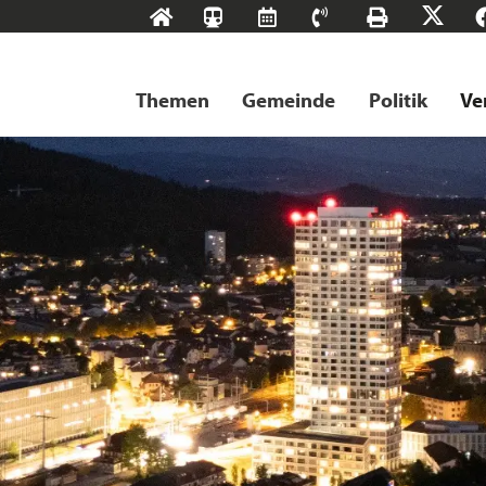
Start
SBB-
RMS
Kontakt
Drucke
X
Tageskarten
Themen
Gemeinde
Politik
Ve