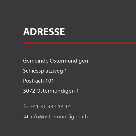
ADRESSE
Gemeinde Ostermundigen
Schiessplatzweg 1
Postfach 101
3072 Ostermundigen 1
+41 31 930 14 14
nf
st
rm
nd
g
n
ch