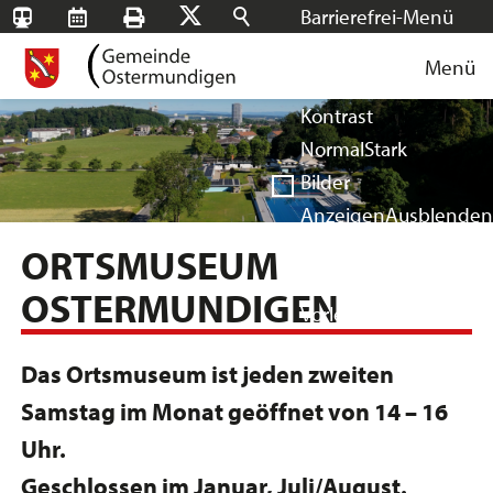
Barrierefrei-Menü
SBB-
RMS
Drucken
Suchen
X
Schrift
Tageskarten
Menü
Facebook
Instagram
Login
Normal
Groß
Sehr groß
Kontrast
Normal
Stark
Bilder
Anzeigen
Ausblenden
Vorlesen
ORTSMUSEUM
Vorlesen starten
OSTERMUNDIGEN
Vorlesen pausieren
Stoppen
Das Ortsmuseum ist jeden zweiten
Samstag im Monat geöffnet von 14 – 16
Uhr.
Geschlossen im Januar, Juli/August.