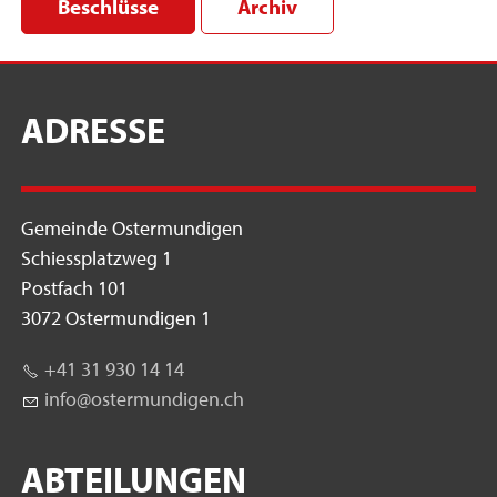
Beschlüsse
Archiv
ADRESSE
Gemeinde Ostermundigen
Schiessplatzweg 1
Postfach 101
3072 Ostermundigen 1
+41 31 930 14 14
nf
st
rm
nd
g
n
ch
ABTEILUNGEN