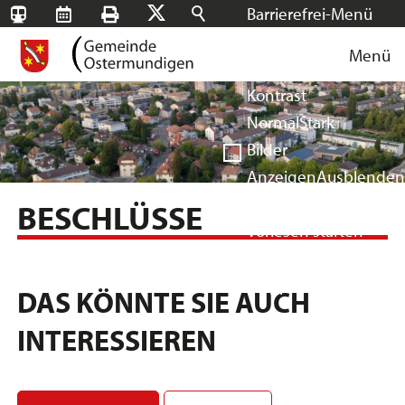
Barrierefrei-Menü
SBB-
RMS
Drucken
Suchen
X
Schrift
Tageskarten
Menü
Facebook
Instagram
Login
Normal
Groß
Sehr groß
Kontrast
Normal
Stark
Bilder
Anzeigen
Ausblenden
Vorlesen
BESCHLÜSSE
Vorlesen starten
Vorlesen pausieren
Stoppen
DAS KÖNNTE SIE AUCH
INTERESSIEREN