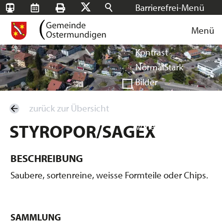
Barrierefrei-Menü
SBB-
RMS
Drucken
Suchen
X
Schrift
Tageskarten
Menü
Facebook
Instagram
Login
Normal
Groß
Sehr groß
Kontrast
Normal
Stark
Bilder
Anzeigen
Ausblenden
zurück zur Übersicht
Vorlesen
STYROPOR/SAGEX
Vorlesen starten
Vorlesen pausieren
Stoppen
BESCHREIBUNG
Saubere, sortenreine, weisse Formteile oder Chips.
SAMMLUNG