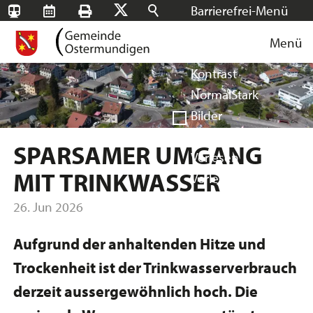
Barrierefrei-Menü
SBB-
RMS
Drucken
Suchen
X
Schrift
Tageskarten
Menü
Facebook
Instagram
Login
Normal
Groß
Sehr groß
Kontrast
Normal
Stark
Bilder
Anzeigen
Ausblenden
SPARSAMER UMGANG
Vorlesen
MIT TRINKWASSER
Vorlesen starten
Vorlesen pausieren
26. Jun 2026
Stoppen
Aufgrund der anhaltenden Hitze und
Trockenheit ist der Trinkwasserverbrauch
derzeit aussergewöhnlich hoch. Die