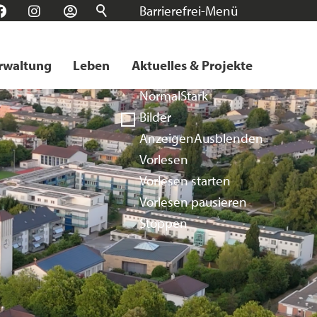
Barrierefrei-Menü
n
Facebook
Instagram
Login
Schrift
Normal
Groß
Sehr groß
rwaltung
Leben
Aktuelles & Projekte
Kontrast
Normal
Stark
Bilder
Anzeigen
Ausblenden
Vorlesen
Vorlesen starten
Vorlesen pausieren
Stoppen