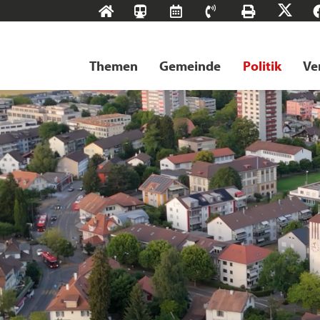
Start
SBB-
RMS
Kontakt
Drucke
X
Tageskarten
Themen
Gemeinde
Politik
Ve