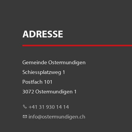
ADRESSE
Gemeinde Ostermundigen
Schiessplatzweg 1
Postfach 101
3072 Ostermundigen 1
+41 31 930 14 14
nf
st
rm
nd
g
n
ch