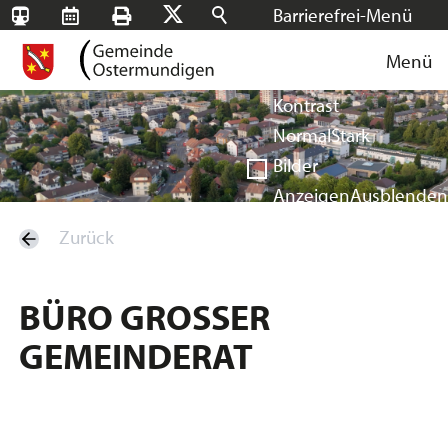
Barrierefrei-Menü
SBB-
RMS
Drucken
Suchen
X
Schrift
Tageskarten
Menü
Facebook
Instagram
Login
Normal
Groß
Sehr groß
Kontrast
Normal
Stark
Bilder
Anzeigen
Ausblenden
Vorlesen
Zurück
Vorlesen starten
Vorlesen pausieren
BÜRO GROSSER
Stoppen
GEMEINDERAT