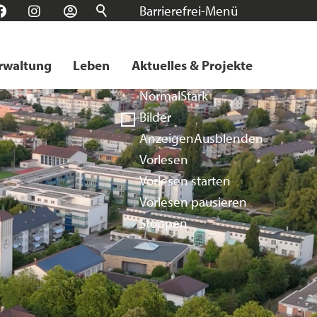
Barrierefrei-Menü
n
Facebook
Instagram
Login
Schrift
Normal
Groß
Sehr groß
rwaltung
Leben
Aktuelles & Projekte
Kontrast
Normal
Stark
Bilder
Anzeigen
Ausblenden
Vorlesen
Vorlesen starten
Vorlesen pausieren
Stoppen