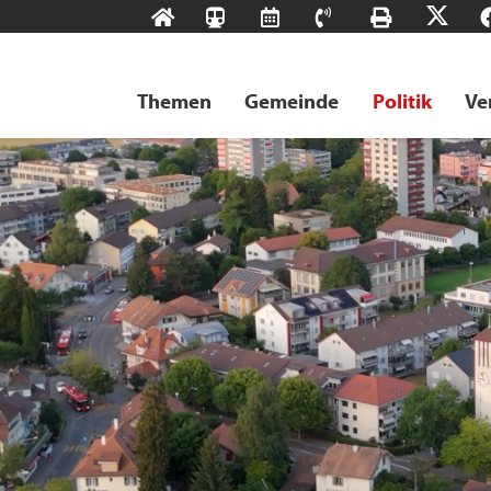
Start
SBB-
RMS
Kontakt
Drucke
X
Tageskarten
Themen
Gemeinde
Politik
Ve