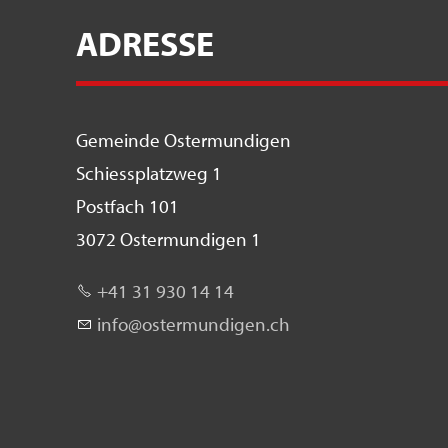
ADRESSE
Gemeinde Ostermundigen
Schiessplatzweg 1
Postfach 101
3072 Ostermundigen 1
+41 31 930 14 14
nf
st
rm
nd
g
n
ch