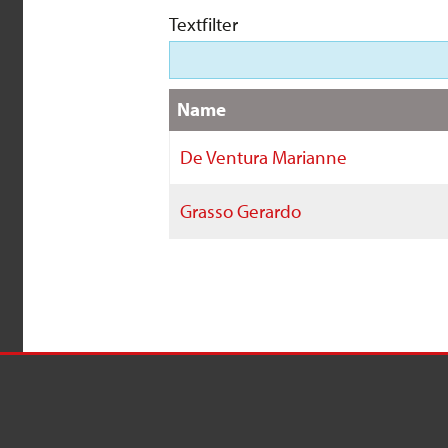
Textfilter
Name
De Ventura Marianne
Grasso Gerardo