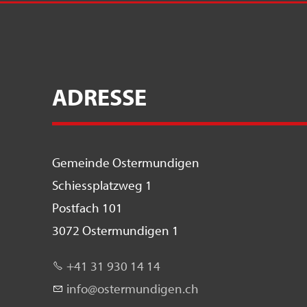
ADRESSE
Gemeinde Ostermundigen
Schiessplatzweg 1
Postfach 101
3072 Ostermundigen 1
+41 31 930 14 14
nf
st
rm
nd
g
n
ch