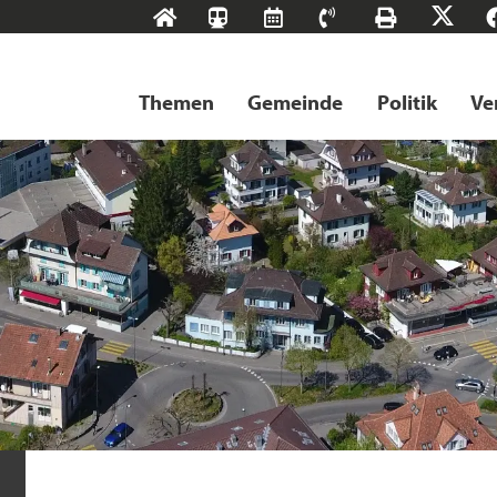
Start
SBB-
RMS
Kontakt
Drucke
X
Tageskarten
Themen
Gemeinde
Politik
Ve