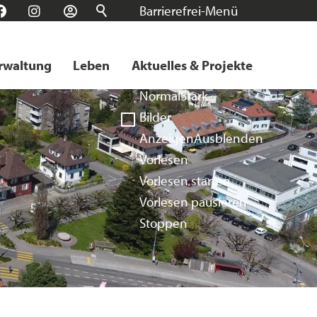
Barrierefrei-Menü
n
Facebook
Instagram
Login
Schrift
Normal
Groß
Sehr groß
rwaltung
Leben
Aktuelles & Projekte
Kontrast
Normal
Stark
Bilder
Anzeigen
Ausblenden
Vorlesen
Vorlesen starten
Vorlesen pausieren
Stoppen