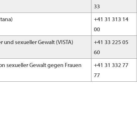
33
atana)
+41 31 313 14
00
er und sexueller Gewalt (VISTA)
+41 33 225 05
60
e von sexueller Gewalt gegen Frauen
+41 31 332 77
77