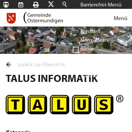
Barrierefrei-Menü
SBB-
RMS
Drucken
Suchen
X
Schrift
Tageskarten
Menü
Facebook
Instagram
Login
Normal
Groß
Sehr groß
Kontrast
Normal
Stark
Bilder
Anzeigen
Ausblenden
zurück zur Übersicht
Vorlesen
TALUS INFORMATIK
Vorlesen starten
Vorlesen pausieren
Stoppen
Kategorie