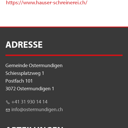
https://www.hauser-schreinerei.ch/
ADRESSE
Gemeinde Ostermundigen
Schiessplatzweg 1
Postfach 101
3072 Ostermundigen 1
+41 31 930 14 14
nf
st
rm
nd
g
n
ch