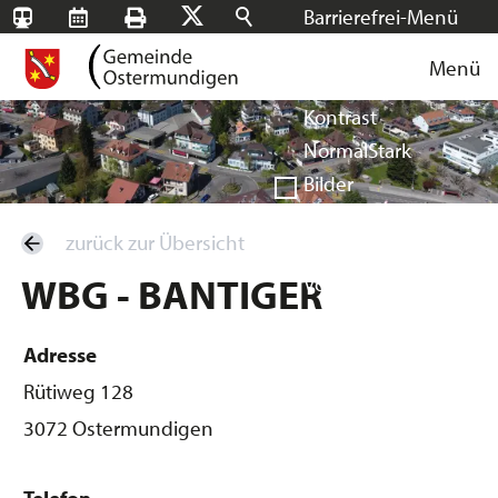
Barrierefrei-Menü
SBB-
RMS
Drucken
Suchen
X
Schrift
Tageskarten
Menü
Facebook
Instagram
Login
Normal
Groß
Sehr groß
Kontrast
Normal
Stark
Bilder
Anzeigen
Ausblenden
zurück zur Übersicht
Vorlesen
WBG - BANTIGER
Vorlesen starten
Vorlesen pausieren
Stoppen
Adresse
Rütiweg 128
3072 Ostermundigen
Telefon