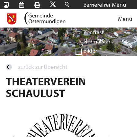
Barrierefrei-Menü
SBB-
RMS
Drucken
Suchen
X
Schrift
Tageskarten
Menü
Facebook
Instagram
Login
Normal
Groß
Sehr groß
Kontrast
Normal
Stark
Bilder
Anzeigen
Ausblenden
zurück zur Übersicht
Vorlesen
THEATERVEREIN
Vorlesen starten
Vorlesen pausieren
SCHAULUST
Stoppen