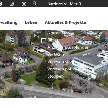
Barrierefrei-Menü
n
Facebook
Instagram
Login
Schrift
Normal
Groß
Sehr groß
rwaltung
Leben
Aktuelles & Projekte
Kontrast
Normal
Stark
Bilder
Anzeigen
Ausblenden
Vorlesen
Vorlesen starten
Vorlesen pausieren
Stoppen