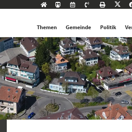
Start
SBB-
RMS
Kontakt
Drucke
X
Tageskarten
Themen
Gemeinde
Politik
Ve