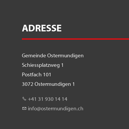
ADRESSE
Gemeinde Ostermundigen
Schiessplatzweg 1
Postfach 101
3072 Ostermundigen 1
+41 31 930 14 14
nf
st
rm
nd
g
n
ch