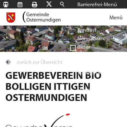
Barrierefrei-Menü
SBB-
RMS
Drucken
Suchen
X
Schrift
Tageskarten
Menü
Facebook
Instagram
Login
Normal
Groß
Sehr groß
Kontrast
Normal
Stark
Bilder
Anzeigen
Ausblenden
zurück zur Übersicht
Vorlesen
GEWERBEVEREIN BIO
Vorlesen starten
Vorlesen pausieren
BOLLIGEN ITTIGEN
Stoppen
OSTERMUNDIGEN