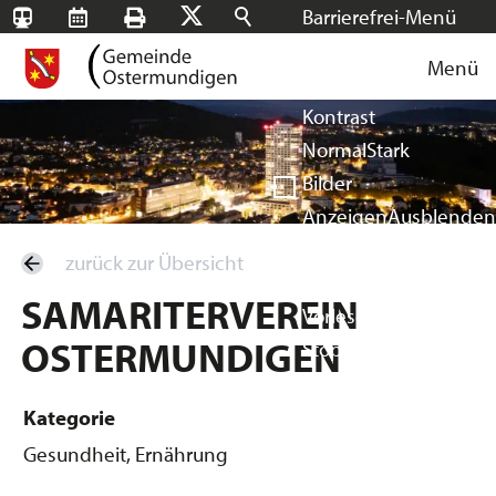
Barrierefrei-Menü
SBB-
RMS
Drucken
Suchen
X
Schrift
Tageskarten
Menü
Facebook
Instagram
Login
Normal
Groß
Sehr groß
Kontrast
Normal
Stark
Bilder
Anzeigen
Ausblenden
Vorlesen
zurück zur Übersicht
Vorlesen starten
SAMARITERVEREIN
Vorlesen pausieren
OSTERMUNDIGEN
Stoppen
Kategorie
Gesundheit, Ernährung