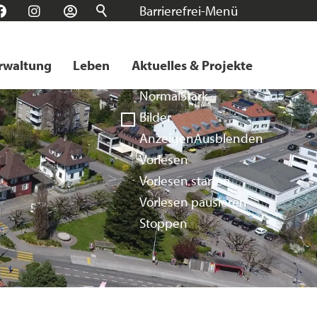
Barrierefrei-Menü
n
Facebook
Instagram
Login
Schrift
Normal
Groß
Sehr groß
rwaltung
Leben
Aktuelles & Projekte
Kontrast
Normal
Stark
Bilder
Anzeigen
Ausblenden
Vorlesen
Vorlesen starten
Vorlesen pausieren
Stoppen