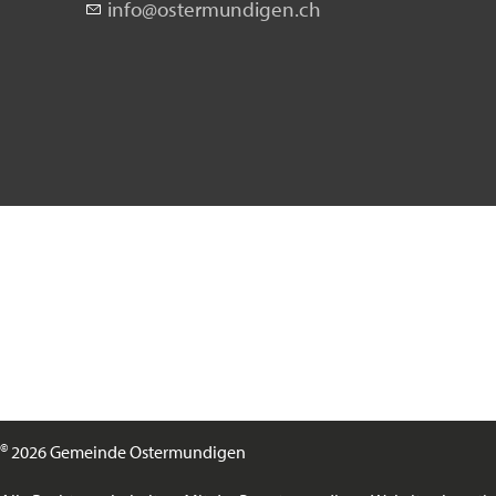
nf
st
rm
nd
g
n
ch
©
2026 Gemeinde Ostermundigen