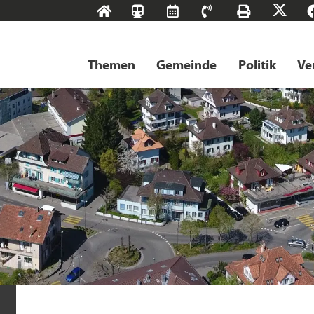
Start
SBB-
RMS
Kontakt
Drucke
X
Tageskarten
Themen
Gemeinde
Politik
Ve