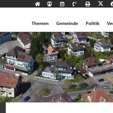
Start
SBB-
RMS
Kontakt
Drucke
X
Tageskarten
Themen
Gemeinde
Politik
Ve