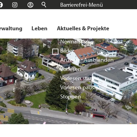
Barrierefrei-Menü
n
Facebook
Instagram
Login
Schrift
Normal
Groß
Sehr groß
rwaltung
Leben
Aktuelles & Projekte
Kontrast
Normal
Stark
Bilder
Anzeigen
Ausblenden
Vorlesen
Vorlesen starten
Vorlesen pausieren
Stoppen