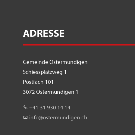
ADRESSE
Gemeinde Ostermundigen
Schiessplatzweg 1
Postfach 101
3072 Ostermundigen 1
+41 31 930 14 14
nf
st
rm
nd
g
n
ch