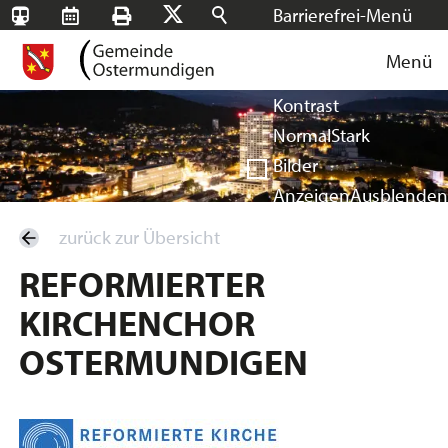
Barrierefrei-Menü
SBB-
RMS
Drucken
Suchen
X
Schrift
Tageskarten
Menü
Facebook
Instagram
Login
Normal
Groß
Sehr groß
Kontrast
Normal
Stark
Bilder
Anzeigen
Ausblenden
Vorlesen
zurück zur Übersicht
Vorlesen starten
REFORMIERTER
Vorlesen pausieren
KIRCHENCHOR
Stoppen
OSTERMUNDIGEN