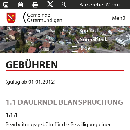
Barrierefrei-Menü
SBB-
RMS
Drucken
Suchen
X
Schrift
Tageskarten
Menü
Facebook
Instagram
Login
Normal
Groß
Sehr groß
Kontrast
Normal
Stark
Bilder
Anzeigen
Ausblenden
GEBÜHREN
Vorlesen
Vorlesen starten
(gültig ab 01.01.2012)
Vorlesen pausieren
Stoppen
1.1 DAUERNDE BEANSPRUCHUNG
1.1.1
Bearbeitungsgebühr für die Bewilligung einer