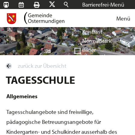
Barrierefrei-Menü
SBB-
RMS
Drucken
Suchen
X
Schrift
Tageskarten
Menü
Facebook
Instagram
Login
Normal
Groß
Sehr groß
Kontrast
Normal
Stark
Bilder
Anzeigen
Ausblenden
zurück zur Übersicht
Vorlesen
TAGESSCHULE
Vorlesen starten
Vorlesen pausieren
Stoppen
Allgemeines
Tagesschulangebote sind freiwillige,
pädagogische Betreuungsangebote für
Kindergarten- und Schulkinder ausserhalb des