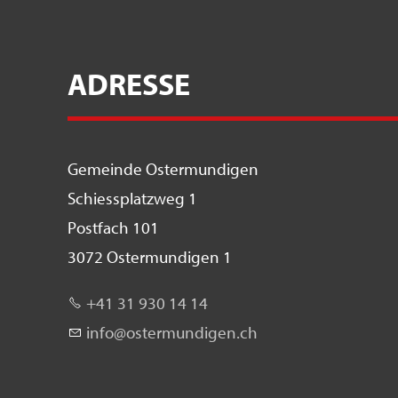
ADRESSE
Gemeinde Ostermundigen
Schiessplatzweg 1
Postfach 101
3072 Ostermundigen 1
+41 31 930 14 14
nf
st
rm
nd
g
n
ch