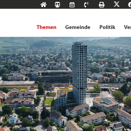
Start
SBB-
RMS
Kontakt
Drucke
X
Tageskarten
Themen
Gemeinde
Politik
Ve