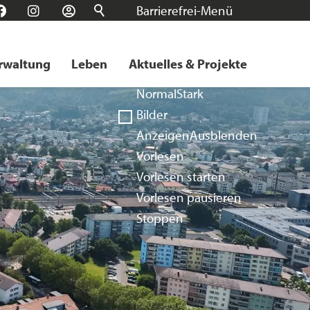
Barrierefrei-Menü
n
Facebook
Instagram
Login
Schrift
Normal
Groß
Sehr groß
rwaltung
Leben
Aktuelles & Projekte
Kontrast
Normal
Stark
Bilder
Anzeigen
Ausblenden
Vorlesen
Vorlesen starten
Vorlesen pausieren
Stoppen