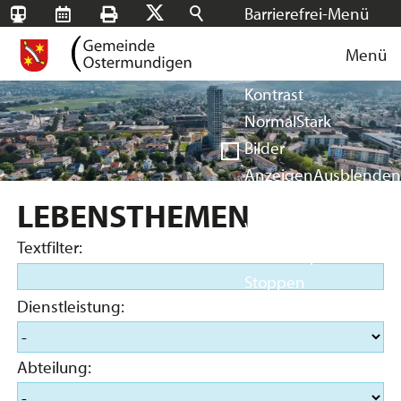
Barrierefrei-Menü
SBB-
RMS
Drucken
Suchen
X
Schrift
Tageskarten
Menü
Facebook
Instagram
Login
Normal
Groß
Sehr groß
Kontrast
Normal
Stark
Bilder
Anzeigen
Ausblenden
Vorlesen
LEBENSTHEMEN
Vorlesen starten
Textfilter:
Vorlesen pausieren
Stoppen
Dienstleistung:
Abteilung: