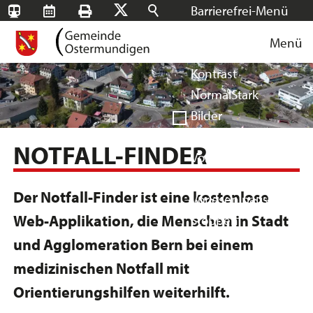
Barrierefrei-Menü
SBB-
RMS
Drucken
Suchen
X
Schrift
Tageskarten
Menü
Facebook
Instagram
Login
Normal
Groß
Sehr groß
Kontrast
Normal
Stark
Bilder
Anzeigen
Ausblenden
NOTFALL-FINDER
Vorlesen
Vorlesen starten
Der Notfall-Finder ist eine kostenlose
Vorlesen pausieren
Web-Applikation, die Menschen in Stadt
Stoppen
und Agglomeration Bern bei einem
medizinischen Notfall mit
Orientierungshilfen weiterhilft.