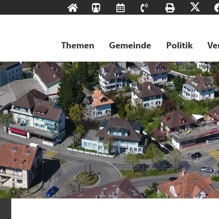
Start
SBB-
RMS
Kontakt
Drucke
X
Tageskarten
Themen
Gemeinde
Politik
Ve