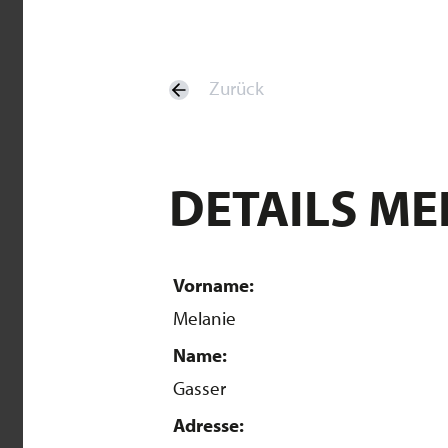
Zurück
DETAILS ME
Vorname:
Melanie
Name:
Gasser
Adresse: