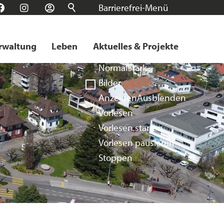
Barrierefrei-Menü
n
Facebook
Instagram
Login
Schrift
Normal
Groß
Sehr groß
rwaltung
Leben
Aktuelles & Projekte
Kontrast
Normal
Stark
Bilder
Anzeigen
Ausblenden
Vorlesen
Vorlesen starten
Vorlesen pausieren
Stoppen