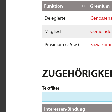
Funktion
Gremium
Delegierte
Genossens
Mitglied
Gemeinder
Präsidium (v.A.w.)
Sozialkom
ZUGEHÖRIGKE
Textfilter
Interessen-Bindung