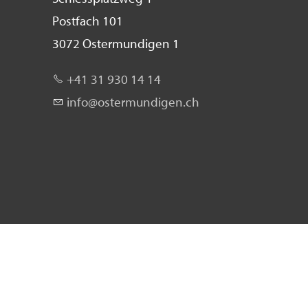
Postfach 101
3072 Ostermundigen 1
+41 31 930 14 14
nf
st
rm
nd
g
n
ch