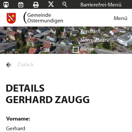
Barrierefrei-Menü
SBB-
RMS
Drucken
Suchen
X
Schrift
Tageskarten
Menü
Facebook
Instagram
Login
Normal
Groß
Sehr groß
Kontrast
Normal
Stark
Bilder
Anzeigen
Ausblenden
Zurück
Vorlesen
Vorlesen starten
Vorlesen pausieren
DETAILS
Stoppen
GERHARD ZAUGG
Vorname:
Gerhard