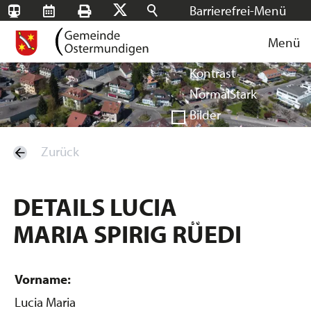
Barrierefrei-Menü
SBB-
RMS
Drucken
Suchen
X
Schrift
Tageskarten
Menü
Facebook
Instagram
Login
Normal
Groß
Sehr groß
Kontrast
Normal
Stark
Bilder
Anzeigen
Ausblenden
Zurück
Vorlesen
Vorlesen starten
Vorlesen pausieren
DETAILS LUCIA
Stoppen
MARIA SPIRIG RÜEDI
Vorname:
Lucia Maria