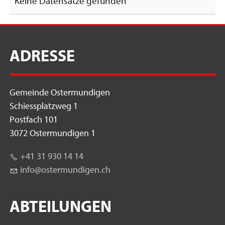
Keine Datensätze gefunden
ADRESSE
Gemeinde Ostermundigen
Schiessplatzweg 1
Postfach 101
3072 Ostermundigen 1
+41 31 930 14 14
nf
st
rm
nd
g
n
ch
ABTEILUNGEN