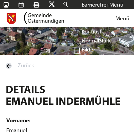
Barrierefrei-Menü
SBB-
RMS
Drucken
Suchen
X
Schrift
Tageskarten
Menü
Facebook
Instagram
Login
Normal
Groß
Sehr groß
Kontrast
Normal
Stark
Bilder
Anzeigen
Ausblenden
Zurück
Vorlesen
Vorlesen starten
Vorlesen pausieren
DETAILS
Stoppen
EMANUEL INDERMÜHLE
Vorname:
Emanuel