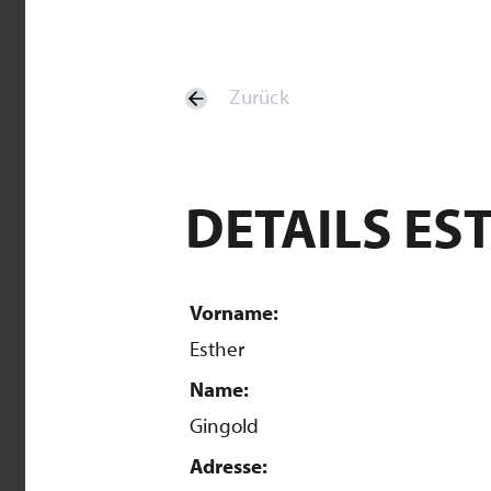
Zurück
DETAILS ES
Vorname:
Esther
Name:
Gingold
Adresse: