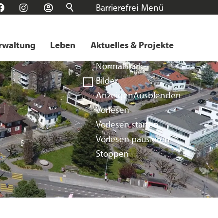
Barrierefrei-Menü
n
Facebook
Instagram
Login
Schrift
Normal
Groß
Sehr groß
rwaltung
Leben
Aktuelles & Projekte
Kontrast
Normal
Stark
Bilder
Anzeigen
Ausblenden
Vorlesen
Vorlesen starten
Vorlesen pausieren
Stoppen