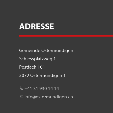
ADRESSE
Gemeinde Ostermundigen
Schiessplatzweg 1
Postfach 101
3072 Ostermundigen 1
+41 31 930 14 14
nf
st
rm
nd
g
n
ch