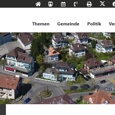
Start
SBB-
RMS
Kontakt
Drucke
X
Tageskarten
Themen
Gemeinde
Politik
Ve