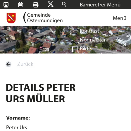
Barrierefrei-Menü
SBB-
RMS
Drucken
Suchen
X
Schrift
Tageskarten
Menü
Facebook
Instagram
Login
Normal
Groß
Sehr groß
Kontrast
Normal
Stark
Bilder
Anzeigen
Ausblenden
Zurück
Vorlesen
Vorlesen starten
Vorlesen pausieren
DETAILS PETER
Stoppen
URS MÜLLER
Vorname:
Peter Urs