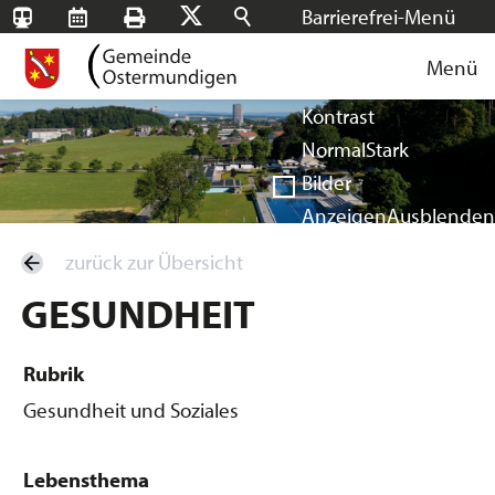
Barrierefrei-Menü
SBB-
RMS
Drucken
Suchen
X
Schrift
Tageskarten
Menü
Facebook
Instagram
Login
Normal
Groß
Sehr groß
Kontrast
Normal
Stark
Bilder
Anzeigen
Ausblenden
Vorlesen
zurück zur Übersicht
Vorlesen starten
GESUNDHEIT
Vorlesen pausieren
Stoppen
Rubrik
Gesundheit und Soziales
Lebensthema